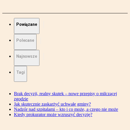
Powiązane
Polecane
Najnowsze
Tagi
Brak decyzji, realny skutek – nowe przepisy o milczącej
zgodzie
Jak skutecznie zaskarżyć uchwałę gminy?
Nadzór nad szpitalami – kto i co może, a czego nie może
Kiedy prokurator może wzruszyć decyzję?