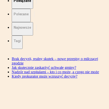
Powiązane
Polecane
Najnowsze
Tagi
Brak decyzji, realny skutek – nowe przepisy o milczącej
zgodzie
Jak skutecznie zaskarżyć uchwałę gminy?
Nadzór nad szpitalami – kto i co może, a czego nie może
Kiedy prokurator może wzruszyć decyzję?