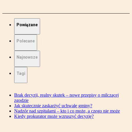
Powiązane
Polecane
Najnowsze
Tagi
Brak decyzji, realny skutek – nowe przepisy o milczącej
zgodzie
Jak skutecznie zaskarżyć uchwałę gminy?
Nadzór nad szpitalami – kto i co może, a czego nie może
Kiedy prokurator może wzruszyć decyzję?