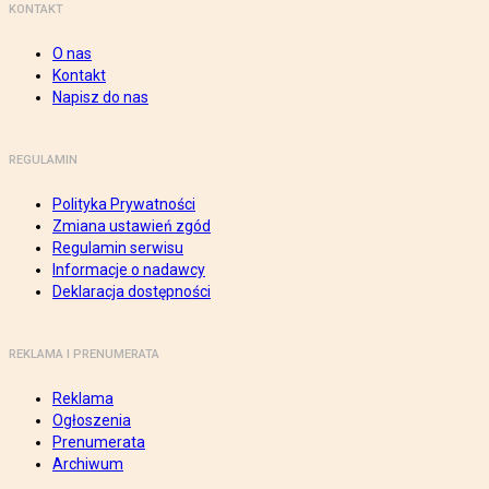
KONTAKT
O nas
Kontakt
Napisz do nas
REGULAMIN
Polityka Prywatności
Zmiana ustawień zgód
Regulamin serwisu
Informacje o nadawcy
Deklaracja dostępności
REKLAMA I PRENUMERATA
Reklama
Ogłoszenia
Prenumerata
Archiwum