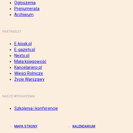
Ogłoszenia
Prenumerata
Archiwum
PARTNERZY
E-kiosk.pl
E-gazety.pl
Nexto.pl
Mała księgowość
Kancelarierp.pl
Wieści Rolnicze
Życie Warszawy
NASZE WYDARZENIA
Szkolenia i konferencje
MAPA STRONY
KALENDARIUM