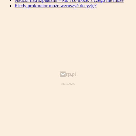
Nadzór nad szpitalami – kto i co może, a czego nie może
Kiedy prokurator może wzruszyć decyzję?