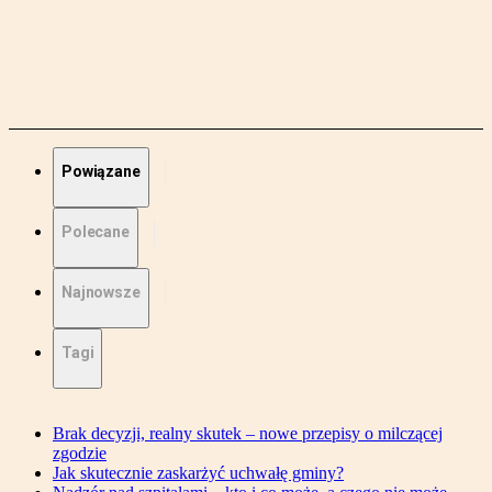
Powiązane
Polecane
Najnowsze
Tagi
Brak decyzji, realny skutek – nowe przepisy o milczącej
zgodzie
Jak skutecznie zaskarżyć uchwałę gminy?