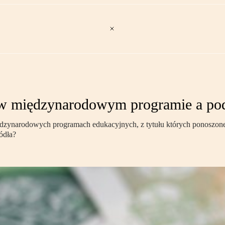
y w międzynarodowym programie a pod
iędzynarodowych programach edukacyjnych, z tytułu których ponoszone
ódła?