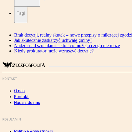
Tagi
Brak decyzji, realny skutek – nowe przepisy o milczącej zgodz
Jak skutecznie zaskarżyć uchwałę gminy?
Nadzór nad szpitalami – kto i co może, a czego nie może
Kiedy prokurator może wzruszyć decyzję?
KONTAKT
O nas
Kontakt
Napisz do nas
REGULAMIN
Polityka Prywatności