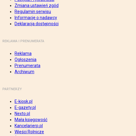
Zmiana ustawień zgód
Regulamin serwisu
Informacje o nadawcy
Deklaracja dostępności
REKLAMA I PRENUMERATA
Reklama
Ogłoszenia
Prenumerata
Archiwum
PARTNERZY
E-kiosk.pl
E-gazety.pl
Nexto.pl
Mała księgowość
Kancelarierp.pl
Wieści Rolnicze