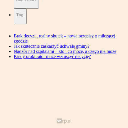
Tagi
Brak decyzji, realny skutek – nowe przepisy o milczącej
zgodzie
Jak skutecznie zaskarżyć uchwałę gminy?
Nadzór nad szpitalami – kto i co może, a czego nie może
Kiedy prokurator może wzruszyć decyzję?