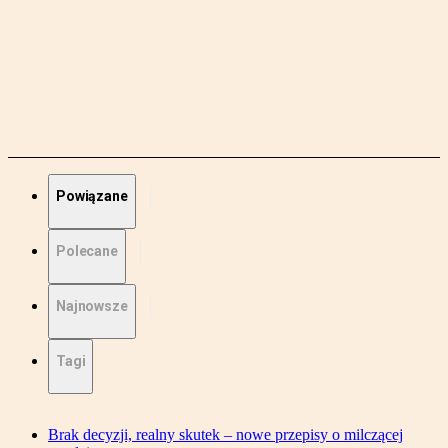
Powiązane
Polecane
Najnowsze
Tagi
Brak decyzji, realny skutek – nowe przepisy o milczącej