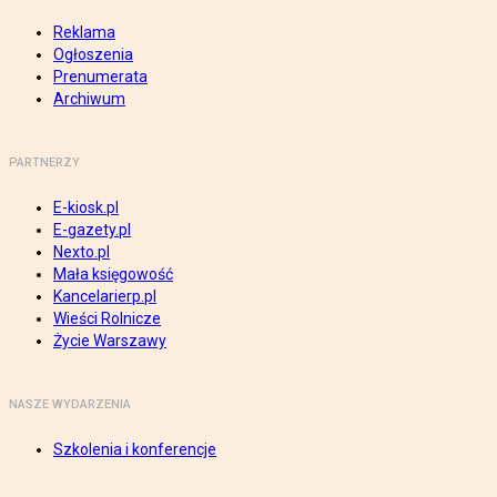
Reklama
Ogłoszenia
Prenumerata
Archiwum
PARTNERZY
E-kiosk.pl
E-gazety.pl
Nexto.pl
Mała księgowość
Kancelarierp.pl
Wieści Rolnicze
Życie Warszawy
NASZE WYDARZENIA
Szkolenia i konferencje