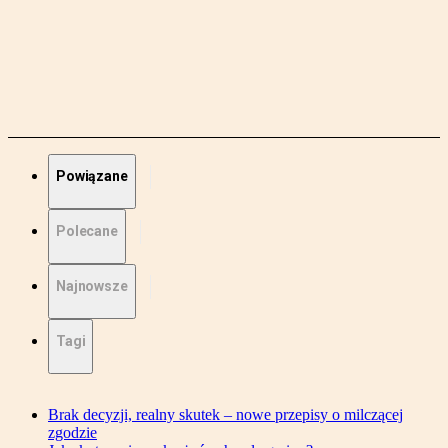
Powiązane
Polecane
Najnowsze
Tagi
Brak decyzji, realny skutek – nowe przepisy o milczącej
zgodzie