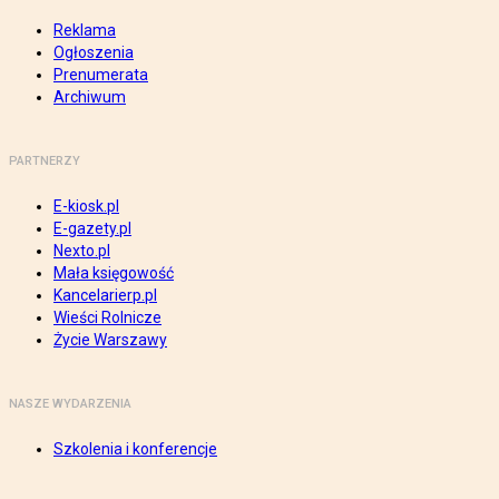
Reklama
Ogłoszenia
Prenumerata
Archiwum
PARTNERZY
E-kiosk.pl
E-gazety.pl
Nexto.pl
Mała księgowość
Kancelarierp.pl
Wieści Rolnicze
Życie Warszawy
NASZE WYDARZENIA
Szkolenia i konferencje