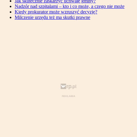
Jak skutecznie zaskarżyć uchwałę gminy?
Nadzór nad szpitalami – kto i co może, a czego nie może
Kiedy prokurator może wzruszyć decyzję?
Milczenie urzędu też ma skutki prawne