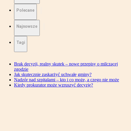
Polecane
Najnowsze
Tagi
Brak decyzji, realny skutek – nowe przepisy o milczącej
zgodzie
Jak skutecznie zaskarżyć uchwałę gminy?
Nadzór nad szpitalami – kto i co może, a czego nie może
Kiedy prokurator może wzruszyć decyzję?