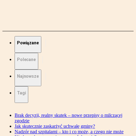
Powiązane
Polecane
Najnowsze
Tagi
Brak decyzji, realny skutek – nowe przepisy o milczącej
zgodzie
Jak skutecznie zaskarżyć uchwałę gminy?
Nadzór nad szpitalami – kto i co może, a czego nie może