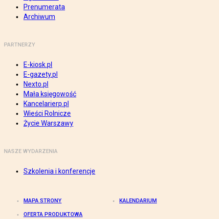
Prenumerata
Archiwum
PARTNERZY
E-kiosk.pl
E-gazety.pl
Nexto.pl
Mała księgowość
Kancelarierp.pl
Wieści Rolnicze
Życie Warszawy
NASZE WYDARZENIA
Szkolenia i konferencje
MAPA STRONY
KALENDARIUM
OFERTA PRODUKTOWA