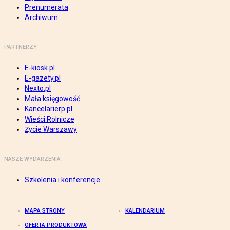
Prenumerata
Archiwum
PARTNERZY
E-kiosk.pl
E-gazety.pl
Nexto.pl
Mała księgowość
Kancelarierp.pl
Wieści Rolnicze
Życie Warszawy
NASZE WYDARZENIA
Szkolenia i konferencje
MAPA STRONY
KALENDARIUM
OFERTA PRODUKTOWA