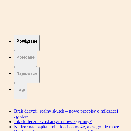
Powiązane
Polecane
Najnowsze
Tagi
Brak decyzji, realny skutek – nowe przepisy o milczącej
zgodzie
Jak skutecznie zaskarżyć uchwałę gminy?
Nadzór nad szpitalami – kto i co może, a czego nie może