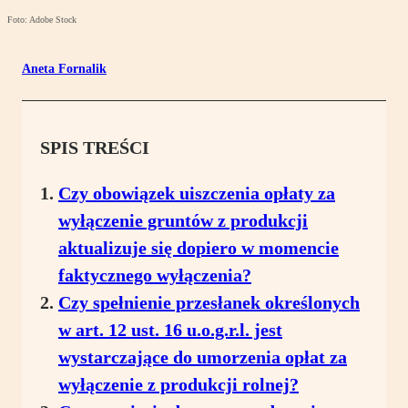
Foto: Adobe Stock
Aneta Fornalik
SPIS TREŚCI
Czy obowiązek uiszczenia opłaty za
wyłączenie gruntów z produkcji
aktualizuje się dopiero w momencie
faktycznego wyłączenia?
Czy spełnienie przesłanek określonych
w art. 12 ust. 16 u.o.g.r.l. jest
wystarczające do umorzenia opłat za
wyłączenie z produkcji rolnej?