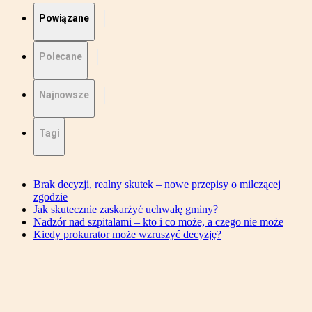
Powiązane
Polecane
Najnowsze
Tagi
Brak decyzji, realny skutek – nowe przepisy o milczącej
zgodzie
Jak skutecznie zaskarżyć uchwałę gminy?
Nadzór nad szpitalami – kto i co może, a czego nie może
Kiedy prokurator może wzruszyć decyzję?