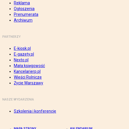
Reklama
Ogłoszenia
Prenumerata
Archiwum
PARTNERZY
E-kiosk.pl
E-gazety.pl
Nexto.pl
Mała księgowość
Kancelarierp.pl
Wieści Rolnicze
Życie Warszawy
NASZE WYDARZENIA
Szkolenia i konferencje
MAPA STRONY
KALENDARIUM