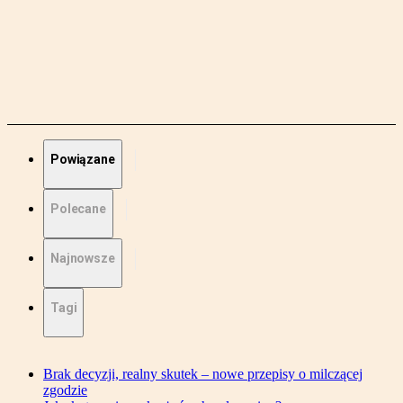
Powiązane
Polecane
Najnowsze
Tagi
Brak decyzji, realny skutek – nowe przepisy o milczącej
zgodzie