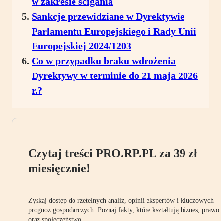
w zakresie ścigania
Sankcje przewidziane w Dyrektywie
Parlamentu Europejskiego i Rady Unii
Europejskiej 2024/1203
Co w przypadku braku wdrożenia
Dyrektywy w terminie do 21 maja 2026
r.?
Czytaj treści PRO.RP.PL za 39 zł
miesięcznie!
Zyskaj dostęp do rzetelnych analiz, opinii ekspertów i kluczowych
prognoz gospodarczych. Poznaj fakty, które kształtują biznes, prawo
oraz społeczeństwo.