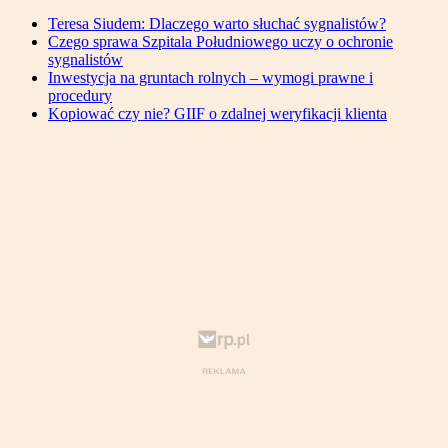
Teresa Siudem: Dlaczego warto słuchać sygnalistów?
Czego sprawa Szpitala Południowego uczy o ochronie
sygnalistów
Inwestycja na gruntach rolnych – wymogi prawne i
procedury
Kopiować czy nie? GIIF o zdalnej weryfikacji klienta