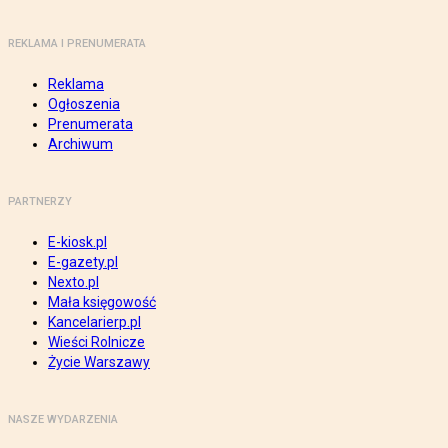
REKLAMA I PRENUMERATA
Reklama
Ogłoszenia
Prenumerata
Archiwum
PARTNERZY
E-kiosk.pl
E-gazety.pl
Nexto.pl
Mała księgowość
Kancelarierp.pl
Wieści Rolnicze
Życie Warszawy
NASZE WYDARZENIA