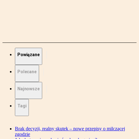
Powiązane
Polecane
Najnowsze
Tagi
Brak decyzji, realny skutek – nowe przepisy o milczącej
zgodzie