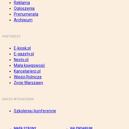
Reklama
Ogłoszenia
Prenumerata
Archiwum
PARTNERZY
E-kiosk.pl
E-gazety.pl
Nexto.pl
Mała księgowość
Kancelarierp.pl
Wieści Rolnicze
Życie Warszawy
NASZE WYDARZENIA
Szkolenia i konferencje
MAPA STRONY
KALENDARIUM