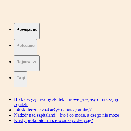
Powiązane
Polecane
Najnowsze
Tagi
Brak decyzji, realny skutek – nowe przepisy o milczącej
zgodzie
Jak skutecznie zaskarżyć uchwałę gminy?
Nadzór nad szpitalami – kto i co może, a czego nie może
Kiedy prokurator może wzruszyć decyzję?