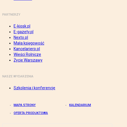
PARTNERZY
E-kiosk.pl
E-gazety.pl
Nexto.pl
Mała księgowość
Kancelarierp.pl
Wieści Rolnicze
Życie Warszawy
NASZE WYDARZENIA
Szkolenia i konferencje
MAPA STRONY
KALENDARIUM
OFERTA PRODUKTOWA