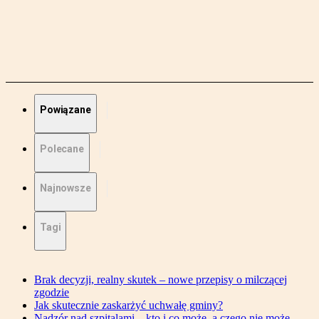
Powiązane
Polecane
Najnowsze
Tagi
Brak decyzji, realny skutek – nowe przepisy o milczącej
zgodzie
Jak skutecznie zaskarżyć uchwałę gminy?
Nadzór nad szpitalami – kto i co może, a czego nie może