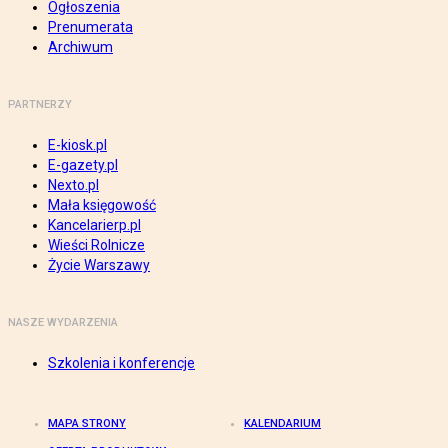
Ogłoszenia
Prenumerata
Archiwum
PARTNERZY
E-kiosk.pl
E-gazety.pl
Nexto.pl
Mała księgowość
Kancelarierp.pl
Wieści Rolnicze
Życie Warszawy
NASZE WYDARZENIA
Szkolenia i konferencje
MAPA STRONY
KALENDARIUM