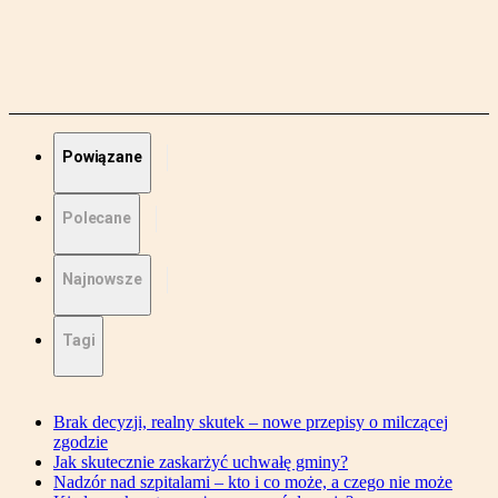
Powiązane
Polecane
Najnowsze
Tagi
Brak decyzji, realny skutek – nowe przepisy o milczącej
zgodzie
Jak skutecznie zaskarżyć uchwałę gminy?
Nadzór nad szpitalami – kto i co może, a czego nie może