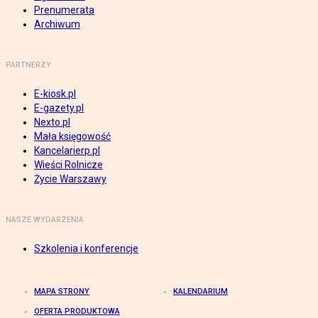
Prenumerata
Archiwum
PARTNERZY
E-kiosk.pl
E-gazety.pl
Nexto.pl
Mała księgowość
Kancelarierp.pl
Wieści Rolnicze
Życie Warszawy
NASZE WYDARZENIA
Szkolenia i konferencje
MAPA STRONY
KALENDARIUM
OFERTA PRODUKTOWA