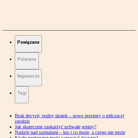
Powiązane
Polecane
Najnowsze
Tagi
Brak decyzji, realny skutek – nowe przepisy o milczącej
zgodzie
Jak skutecznie zaskarżyć uchwałę gminy?
Nadzór nad szpitalami – kto i co może, a czego nie może
Kiedy prokurator może wzruszyć decyzję?