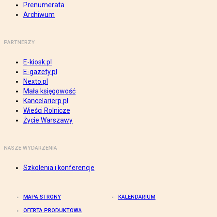
Prenumerata
Archiwum
PARTNERZY
E-kiosk.pl
E-gazety.pl
Nexto.pl
Mała księgowość
Kancelarierp.pl
Wieści Rolnicze
Życie Warszawy
NASZE WYDARZENIA
Szkolenia i konferencje
MAPA STRONY
KALENDARIUM
OFERTA PRODUKTOWA