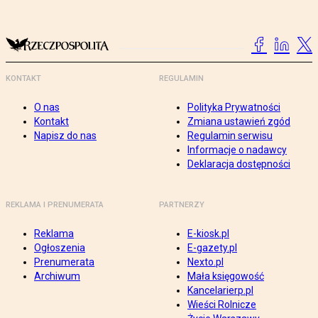
KONTAKT
REGULAMIN
O nas
Polityka Prywatności
Kontakt
Zmiana ustawień zgód
Napisz do nas
Regulamin serwisu
Informacje o nadawcy
Deklaracja dostępności
REKLAMA I PRENUMERATA
PARTNERZY
Reklama
E-kiosk.pl
Ogłoszenia
E-gazety.pl
Prenumerata
Nexto.pl
Archiwum
Mała księgowość
Kancelarierp.pl
Wieści Rolnicze