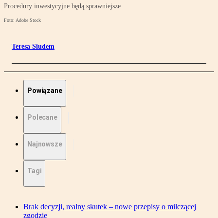
Procedury inwestycyjne będą sprawniejsze
Foto: Adobe Stock
Teresa Siudem
Powiązane
Polecane
Najnowsze
Tagi
Brak decyzji, realny skutek – nowe przepisy o milczącej
zgodzie