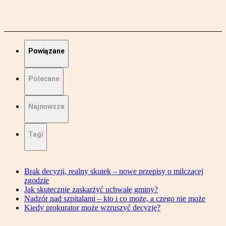
Powiązane
Polecane
Najnowsze
Tagi
Brak decyzji, realny skutek – nowe przepisy o milczącej
zgodzie
Jak skutecznie zaskarżyć uchwałę gminy?
Nadzór nad szpitalami – kto i co może, a czego nie może
Kiedy prokurator może wzruszyć decyzję?