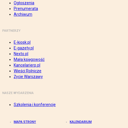
Ogłoszenia
Prenumerata
Archiwum
PARTNERZY
E-kiosk.pl
E-gazety.pl
Nexto.pl
Mała księgowość
Kancelarierp.pl
Wieści Rolnicze
Życie Warszawy
NASZE WYDARZENIA
Szkolenia i konferencje
MAPA STRONY
KALENDARIUM