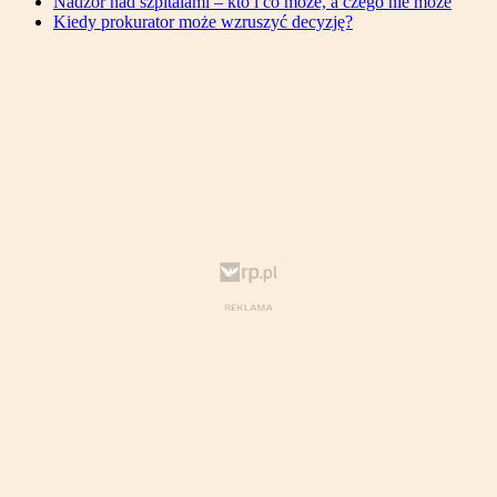
Nadzór nad szpitalami – kto i co może, a czego nie może
Kiedy prokurator może wzruszyć decyzję?