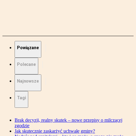
Powiązane
Polecane
Najnowsze
Tagi
Brak decyzji, realny skutek – nowe przepisy o milczącej
zgodzie
Jak skutecznie zaskarżyć uchwałę gminy?