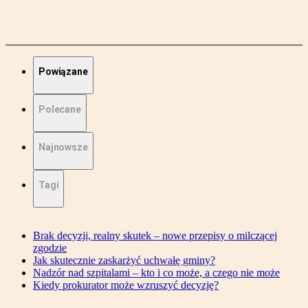
Powiązane
Polecane
Najnowsze
Tagi
Brak decyzji, realny skutek – nowe przepisy o milczącej
zgodzie
Jak skutecznie zaskarżyć uchwałę gminy?
Nadzór nad szpitalami – kto i co może, a czego nie może
Kiedy prokurator może wzruszyć decyzję?