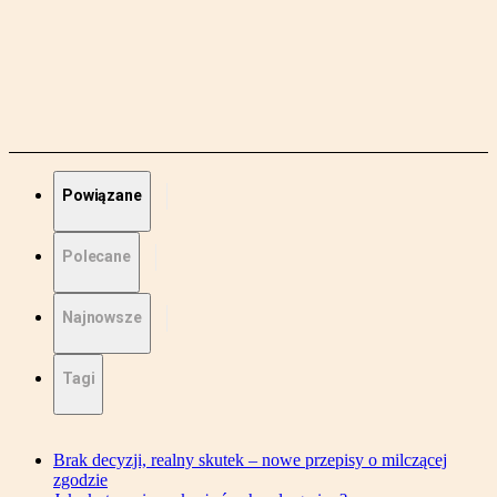
Powiązane
Polecane
Najnowsze
Tagi
Brak decyzji, realny skutek – nowe przepisy o milczącej
zgodzie