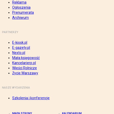
Reklama
Ogłoszenia
Prenumerata
Archiwum
PARTNERZY
E-kiosk.pl
E-gazety.pl
Nexto.pl
Mała księgowość
Kancelarierp.pl
Wieści Rolnicze
Życie Warszawy
NASZE WYDARZENIA
Szkolenia i konferencje
MAPA STRONY
KALENDARIUM