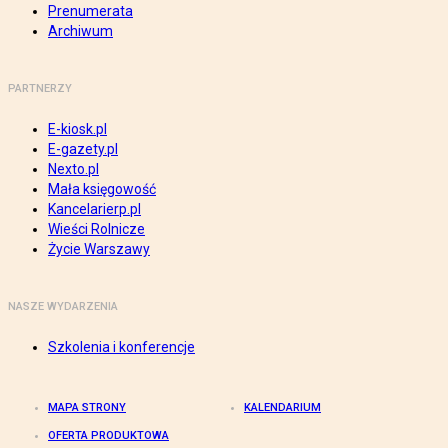
Prenumerata
Archiwum
PARTNERZY
E-kiosk.pl
E-gazety.pl
Nexto.pl
Mała księgowość
Kancelarierp.pl
Wieści Rolnicze
Życie Warszawy
NASZE WYDARZENIA
Szkolenia i konferencje
MAPA STRONY
KALENDARIUM
OFERTA PRODUKTOWA