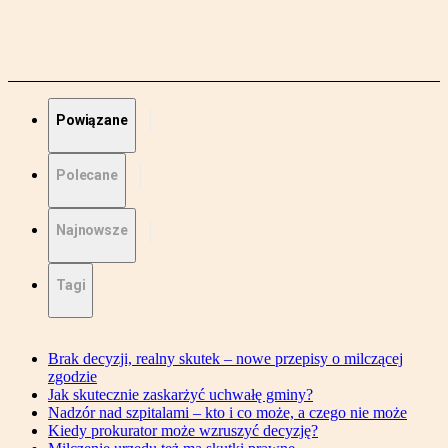
Powiązane
Polecane
Najnowsze
Tagi
Brak decyzji, realny skutek – nowe przepisy o milczącej
zgodzie
Jak skutecznie zaskarżyć uchwałę gminy?
Nadzór nad szpitalami – kto i co może, a czego nie może
Kiedy prokurator może wzruszyć decyzję?