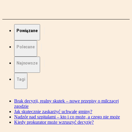
Powiązane
Polecane
Najnowsze
Tagi
Brak decyzji, realny skutek – nowe przepisy o milczącej
zgodzie
Jak skutecznie zaskarżyć uchwałę gminy?
Nadzór nad szpitalami – kto i co może, a czego nie może
Kiedy prokurator może wzruszyć decyzję?