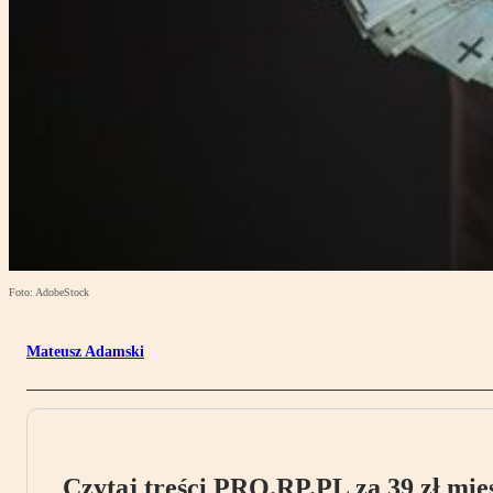
Foto: AdobeStock
Mateusz Adamski
Czytaj treści PRO.RP.PL za 39 zł mies