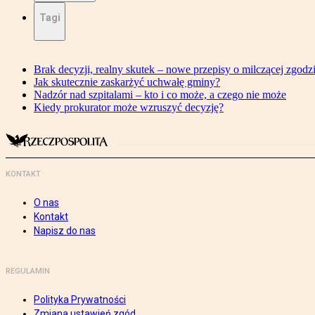
Tagi
Brak decyzji, realny skutek – nowe przepisy o milczącej zgodz
Jak skutecznie zaskarżyć uchwałę gminy?
Nadzór nad szpitalami – kto i co może, a czego nie może
Kiedy prokurator może wzruszyć decyzję?
KONTAKT
O nas
Kontakt
Napisz do nas
REGULAMIN
Polityka Prywatności
Zmiana ustawień zgód