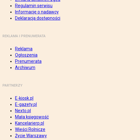
Regulamin serwisu
Informacje o nadawcy
Deklaracja dostępności
REKLAMA I PRENUMERATA
Reklama
Ogłoszenia
Prenumerata
Archiwum
PARTNERZY
E-kiosk.pl
E-gazety.pl
Nexto.pl
Mała księgowość
Kancelarierp.pl
Wieści Rolnicze
Życie Warszawy