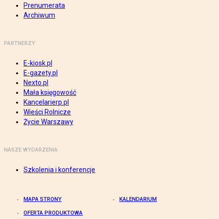
Prenumerata
Archiwum
PARTNERZY
E-kiosk.pl
E-gazety.pl
Nexto.pl
Mała księgowość
Kancelarierp.pl
Wieści Rolnicze
Życie Warszawy
NASZE WYDARZENIA
Szkolenia i konferencje
MAPA STRONY
KALENDARIUM
OFERTA PRODUKTOWA