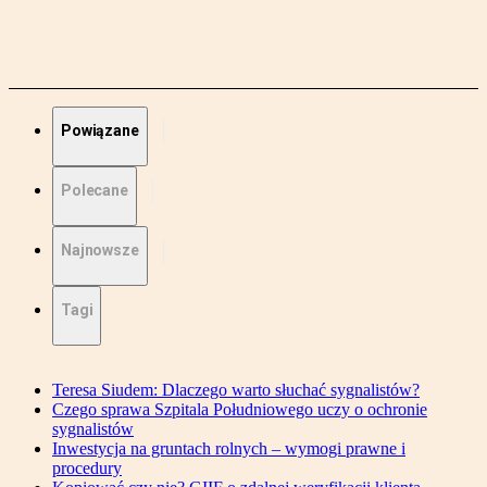
Powiązane
Polecane
Najnowsze
Tagi
Teresa Siudem: Dlaczego warto słuchać sygnalistów?
Czego sprawa Szpitala Południowego uczy o ochronie
sygnalistów
Inwestycja na gruntach rolnych – wymogi prawne i
procedury