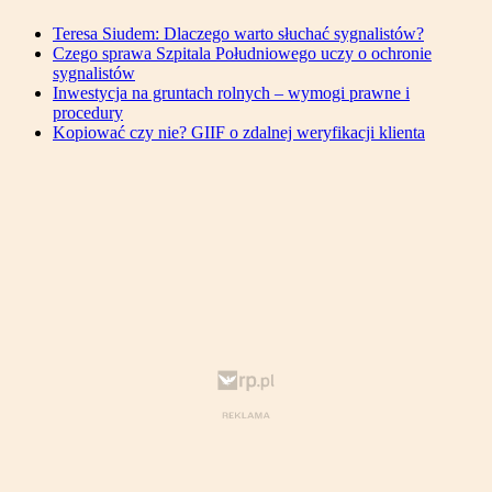
Teresa Siudem: Dlaczego warto słuchać sygnalistów?
Czego sprawa Szpitala Południowego uczy o ochronie
sygnalistów
Inwestycja na gruntach rolnych – wymogi prawne i
procedury
Kopiować czy nie? GIIF o zdalnej weryfikacji klienta