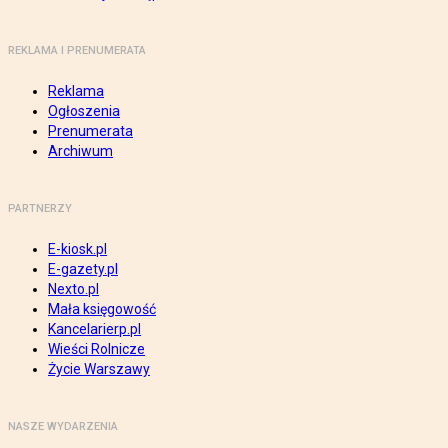
REKLAMA I PRENUMERATA
Reklama
Ogłoszenia
Prenumerata
Archiwum
PARTNERZY
E-kiosk.pl
E-gazety.pl
Nexto.pl
Mała księgowość
Kancelarierp.pl
Wieści Rolnicze
Życie Warszawy
NASZE WYDARZENIA