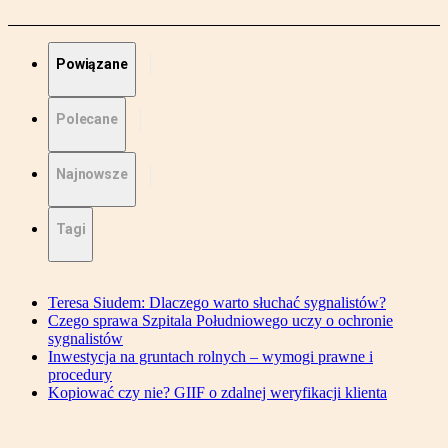
Powiązane
Polecane
Najnowsze
Tagi
Teresa Siudem: Dlaczego warto słuchać sygnalistów?
Czego sprawa Szpitala Południowego uczy o ochronie
sygnalistów
Inwestycja na gruntach rolnych – wymogi prawne i
procedury
Kopiować czy nie? GIIF o zdalnej weryfikacji klienta