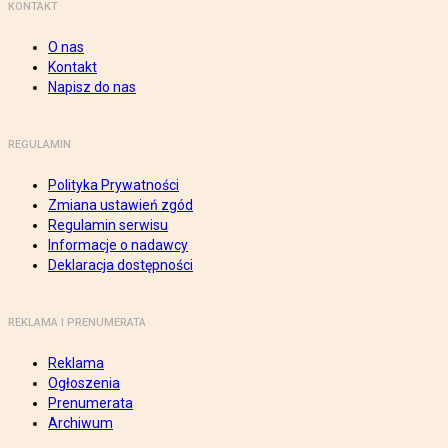
KONTAKT
O nas
Kontakt
Napisz do nas
REGULAMIN
Polityka Prywatności
Zmiana ustawień zgód
Regulamin serwisu
Informacje o nadawcy
Deklaracja dostępności
REKLAMA I PRENUMERATA
Reklama
Ogłoszenia
Prenumerata
Archiwum