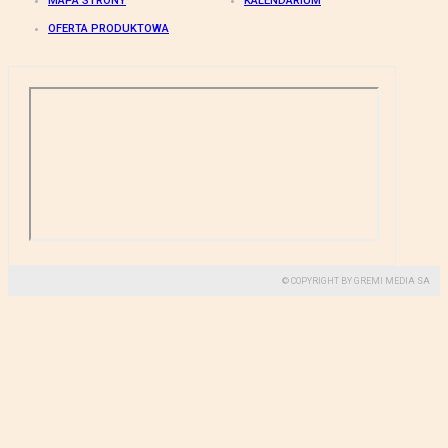
MAPA STRONY
KALENDARIUM
OFERTA PRODUKTOWA
© COPYRIGHT BY GREMI MEDIA SA