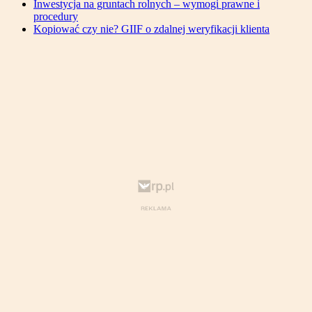
Inwestycja na gruntach rolnych – wymogi prawne i
procedury
Kopiować czy nie? GIIF o zdalnej weryfikacji klienta