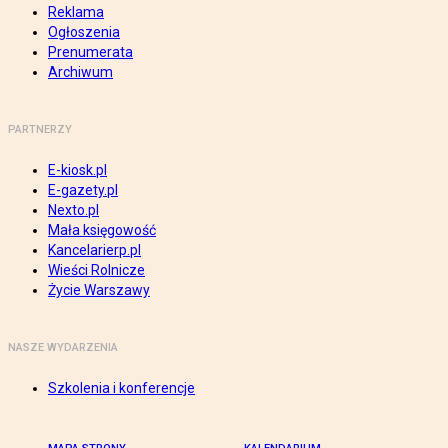
Reklama
Ogłoszenia
Prenumerata
Archiwum
PARTNERZY
E-kiosk.pl
E-gazety.pl
Nexto.pl
Mała księgowość
Kancelarierp.pl
Wieści Rolnicze
Życie Warszawy
NASZE WYDARZENIA
Szkolenia i konferencje