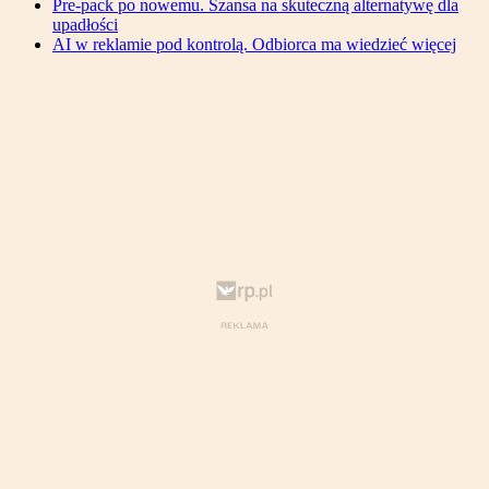
Pre-pack po nowemu. Szansa na skuteczną alternatywę dla
upadłości
AI w reklamie pod kontrolą. Odbiorca ma wiedzieć więcej