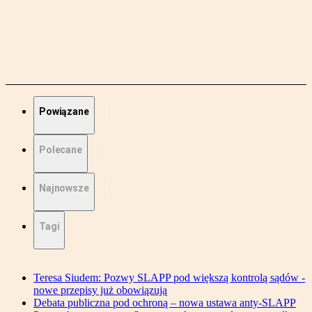
Powiązane
Polecane
Najnowsze
Tagi
Teresa Siudem: Pozwy SLAPP pod większą kontrolą sądów -
nowe przepisy już obowiązują
Debata publiczna pod ochroną – nowa ustawa anty-SLAPP