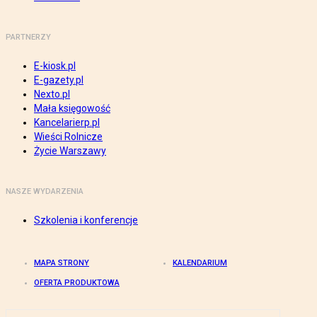
PARTNERZY
E-kiosk.pl
E-gazety.pl
Nexto.pl
Mała księgowość
Kancelarierp.pl
Wieści Rolnicze
Życie Warszawy
NASZE WYDARZENIA
Szkolenia i konferencje
MAPA STRONY
KALENDARIUM
OFERTA PRODUKTOWA