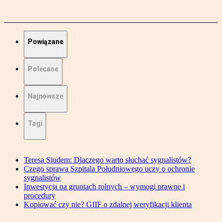
Powiązane
Polecane
Najnowsze
Tagi
Teresa Siudem: Dlaczego warto słuchać sygnalistów?
Czego sprawa Szpitala Południowego uczy o ochronie
sygnalistów
Inwestycja na gruntach rolnych – wymogi prawne i
procedury
Kopiować czy nie? GIIF o zdalnej weryfikacji klienta