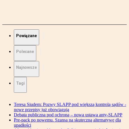
Powiązane
Polecane
Najnowsze
Tagi
Teresa Siudem: Pozwy SLAPP pod większą kontrolą sądów -
nowe przepisy już obowiązują
Debata publiczna pod ochroną – nowa ustawa anty-SLAPP
Pre-pack po nowemu. Szansa na skuteczną alternatywę dla
upadłości