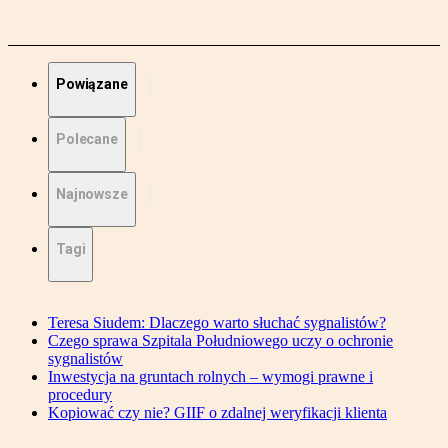
Powiązane
Polecane
Najnowsze
Tagi
Teresa Siudem: Dlaczego warto słuchać sygnalistów?
Czego sprawa Szpitala Południowego uczy o ochronie
sygnalistów
Inwestycja na gruntach rolnych – wymogi prawne i
procedury
Kopiować czy nie? GIIF o zdalnej weryfikacji klienta