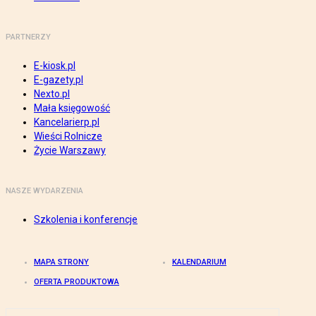
PARTNERZY
E-kiosk.pl
E-gazety.pl
Nexto.pl
Mała księgowość
Kancelarierp.pl
Wieści Rolnicze
Życie Warszawy
NASZE WYDARZENIA
Szkolenia i konferencje
MAPA STRONY
KALENDARIUM
OFERTA PRODUKTOWA