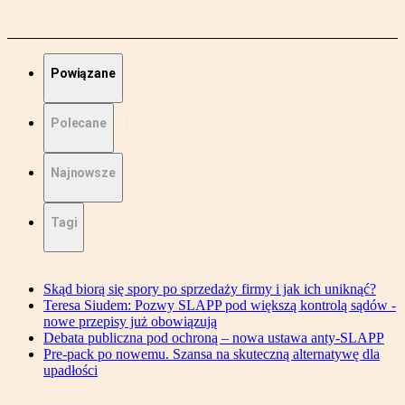
Powiązane
Polecane
Najnowsze
Tagi
Skąd biorą się spory po sprzedaży firmy i jak ich uniknąć?
Teresa Siudem: Pozwy SLAPP pod większą kontrolą sądów -
nowe przepisy już obowiązują
Debata publiczna pod ochroną – nowa ustawa anty-SLAPP
Pre-pack po nowemu. Szansa na skuteczną alternatywę dla
upadłości