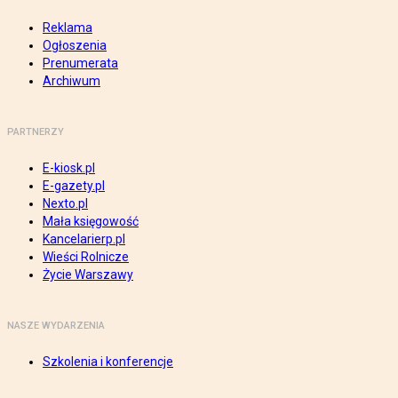
Reklama
Ogłoszenia
Prenumerata
Archiwum
PARTNERZY
E-kiosk.pl
E-gazety.pl
Nexto.pl
Mała księgowość
Kancelarierp.pl
Wieści Rolnicze
Życie Warszawy
NASZE WYDARZENIA
Szkolenia i konferencje