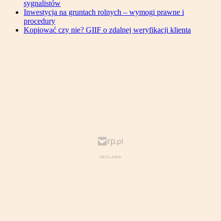
sygnalistów
Inwestycja na gruntach rolnych – wymogi prawne i
procedury
Kopiować czy nie? GIIF o zdalnej weryfikacji klienta