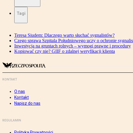
Tagi
Teresa Siudem: Dlaczego warto słuchać sygnalistów?
Czego sprawa Szpitala Południowego uczy o ochronie sygnali
Inwestycja na gruntach rolnych – wymogi prawne i procedury
Kopiować czy nie? GIIF o zdalnej weryfikacji klienta
KONTAKT
O nas
Kontakt
Napisz do nas
REGULAMIN
Polityka Prywatności