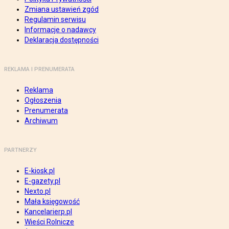
Zmiana ustawień zgód
Regulamin serwisu
Informacje o nadawcy
Deklaracja dostępności
REKLAMA I PRENUMERATA
Reklama
Ogłoszenia
Prenumerata
Archiwum
PARTNERZY
E-kiosk.pl
E-gazety.pl
Nexto.pl
Mała księgowość
Kancelarierp.pl
Wieści Rolnicze