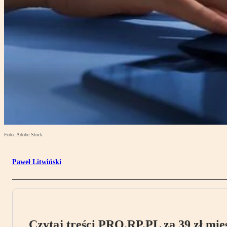
Foto: Adobe Stock
Paweł Litwiński
Czytaj treści PRO.RP.PL za 39 zł mies