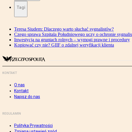
Tagi
Teresa Siudem: Dlaczego warto słuchać sygnalistów?
Czego sprawa Szpitala Południowego uczy o ochronie sygnali
Inwestycja na gruntach rolnych – wymogi prawne i procedury
Kopiować czy nie? GIIF o zdalnej weryfikacji klienta
KONTAKT
O nas
Kontakt
Napisz do nas
REGULAMIN
Polityka Prywatności
Zmiana ustawień zgód