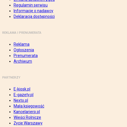
Regulamin serwisu
Informacje o nadawcy
Deklaracja dostępności
REKLAMA I PRENUMERATA
Reklama
Ogłoszenia
Prenumerata
Archiwum
PARTNERZY
E-kiosk.pl
E-gazety.pl
Nexto.pl
Mała księgowość
Kancelarierp.pl
Wieści Rolnicze
Życie Warszawy