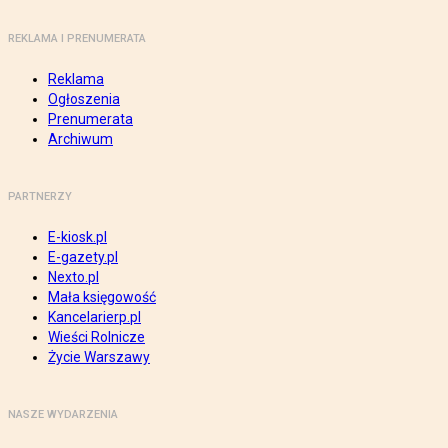
REKLAMA I PRENUMERATA
Reklama
Ogłoszenia
Prenumerata
Archiwum
PARTNERZY
E-kiosk.pl
E-gazety.pl
Nexto.pl
Mała księgowość
Kancelarierp.pl
Wieści Rolnicze
Życie Warszawy
NASZE WYDARZENIA