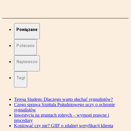
Powiązane
Polecane
Najnowsze
Tagi
Teresa Siudem: Dlaczego warto słuchać sygnalistów?
Czego sprawa Szpitala Południowego uczy o ochronie
sygnalistów
Inwestycja na gruntach rolnych – wymogi prawne i
procedury
Kopiować czy nie? GIIF o zdalnej weryfikacji klienta