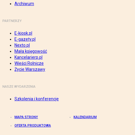
Archiwum
PARTNERZY
E-kiosk.pl
E-gazety.pl
Nexto.pl
Mała księgowość
Kancelarierp.pl
Wieści Rolnicze
Życie Warszawy
NASZE WYDARZENIA
Szkolenia i konferencje
MAPA STRONY
KALENDARIUM
OFERTA PRODUKTOWA