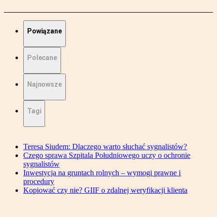
Powiązane
Polecane
Najnowsze
Tagi
Teresa Siudem: Dlaczego warto słuchać sygnalistów?
Czego sprawa Szpitala Południowego uczy o ochronie
sygnalistów
Inwestycja na gruntach rolnych – wymogi prawne i
procedury
Kopiować czy nie? GIIF o zdalnej weryfikacji klienta