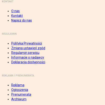
KONTAKT
O nas
Kontakt
Napisz do nas
REGULAMIN
Polityka Prywatności
Zmiana ustawień zgód
Regulamin serwisu
Informacje o nadawcy
Deklaracja dostępności
REKLAMA I PRENUMERATA
Reklama
Ogłoszenia
Prenumerata
Archiwum