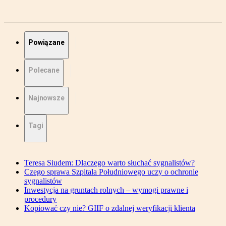
Powiązane
Polecane
Najnowsze
Tagi
Teresa Siudem: Dlaczego warto słuchać sygnalistów?
Czego sprawa Szpitala Południowego uczy o ochronie
sygnalistów
Inwestycja na gruntach rolnych – wymogi prawne i
procedury
Kopiować czy nie? GIIF o zdalnej weryfikacji klienta