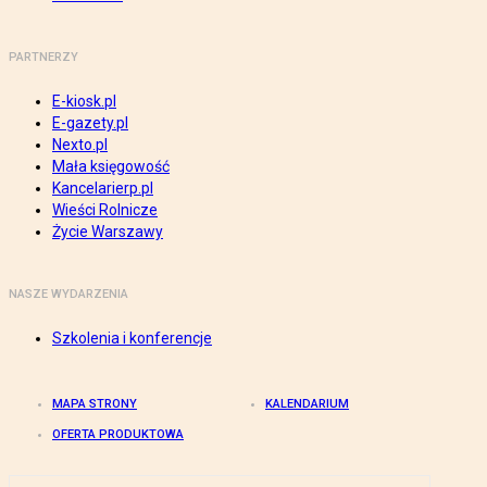
PARTNERZY
E-kiosk.pl
E-gazety.pl
Nexto.pl
Mała księgowość
Kancelarierp.pl
Wieści Rolnicze
Życie Warszawy
NASZE WYDARZENIA
Szkolenia i konferencje
MAPA STRONY
KALENDARIUM
OFERTA PRODUKTOWA