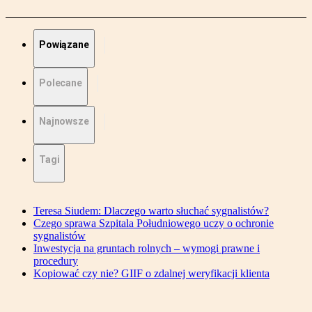
Powiązane
Polecane
Najnowsze
Tagi
Teresa Siudem: Dlaczego warto słuchać sygnalistów?
Czego sprawa Szpitala Południowego uczy o ochronie
sygnalistów
Inwestycja na gruntach rolnych – wymogi prawne i
procedury
Kopiować czy nie? GIIF o zdalnej weryfikacji klienta