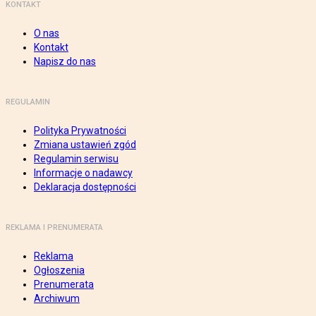
KONTAKT
O nas
Kontakt
Napisz do nas
REGULAMIN
Polityka Prywatności
Zmiana ustawień zgód
Regulamin serwisu
Informacje o nadawcy
Deklaracja dostępności
REKLAMA I PRENUMERATA
Reklama
Ogłoszenia
Prenumerata
Archiwum