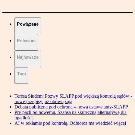
Powiązane
Polecane
Najnowsze
Tagi
Teresa Siudem: Pozwy SLAPP pod większą kontrolą sądów -
nowe przepisy już obowiązują
Debata publiczna pod ochroną – nowa ustawa anty-SLAPP
Pre-pack po nowemu. Szansa na skuteczną alternatywę dla
upadłości
AI w reklamie pod kontrolą. Odbiorca ma wiedzieć więcej