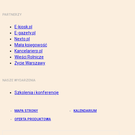
PARTNERZY
E-kiosk.pl
E-gazety.pl
Nexto.pl
Mała księgowość
Kancelarierp.pl
Wieści Rolnicze
Życie Warszawy
NASZE WYDARZENIA
Szkolenia i konferencje
MAPA STRONY
KALENDARIUM
OFERTA PRODUKTOWA