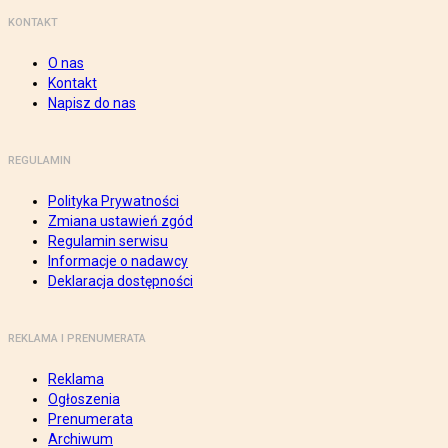
KONTAKT
O nas
Kontakt
Napisz do nas
REGULAMIN
Polityka Prywatności
Zmiana ustawień zgód
Regulamin serwisu
Informacje o nadawcy
Deklaracja dostępności
REKLAMA I PRENUMERATA
Reklama
Ogłoszenia
Prenumerata
Archiwum