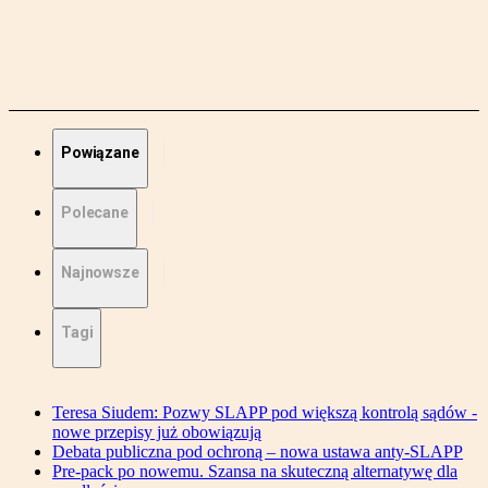
Powiązane
Polecane
Najnowsze
Tagi
Teresa Siudem: Pozwy SLAPP pod większą kontrolą sądów -
nowe przepisy już obowiązują
Debata publiczna pod ochroną – nowa ustawa anty-SLAPP
Pre-pack po nowemu. Szansa na skuteczną alternatywę dla