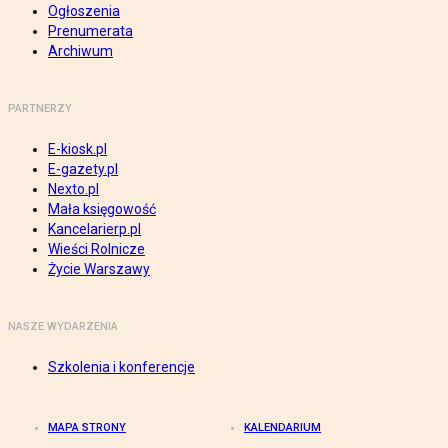
Ogłoszenia
Prenumerata
Archiwum
PARTNERZY
E-kiosk.pl
E-gazety.pl
Nexto.pl
Mała księgowość
Kancelarierp.pl
Wieści Rolnicze
Życie Warszawy
NASZE WYDARZENIA
Szkolenia i konferencje
MAPA STRONY
KALENDARIUM