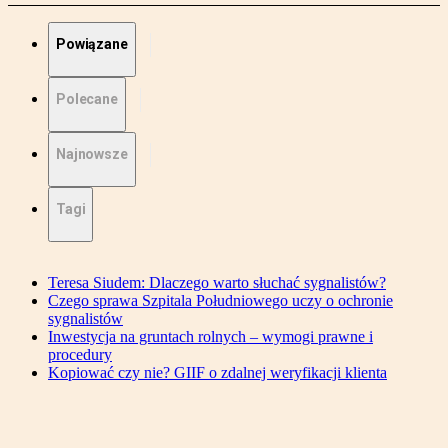
Powiązane
Polecane
Najnowsze
Tagi
Teresa Siudem: Dlaczego warto słuchać sygnalistów?
Czego sprawa Szpitala Południowego uczy o ochronie
sygnalistów
Inwestycja na gruntach rolnych – wymogi prawne i
procedury
Kopiować czy nie? GIIF o zdalnej weryfikacji klienta