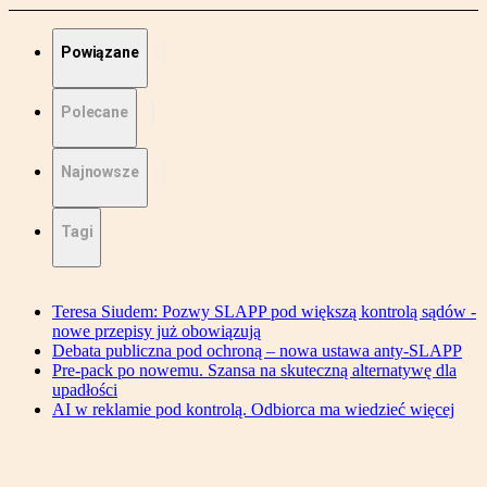
Powiązane
Polecane
Najnowsze
Tagi
Teresa Siudem: Pozwy SLAPP pod większą kontrolą sądów -
nowe przepisy już obowiązują
Debata publiczna pod ochroną – nowa ustawa anty-SLAPP
Pre-pack po nowemu. Szansa na skuteczną alternatywę dla
upadłości
AI w reklamie pod kontrolą. Odbiorca ma wiedzieć więcej