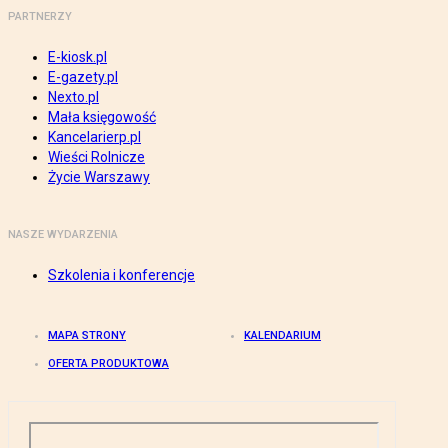
PARTNERZY
E-kiosk.pl
E-gazety.pl
Nexto.pl
Mała księgowość
Kancelarierp.pl
Wieści Rolnicze
Życie Warszawy
NASZE WYDARZENIA
Szkolenia i konferencje
MAPA STRONY
KALENDARIUM
OFERTA PRODUKTOWA