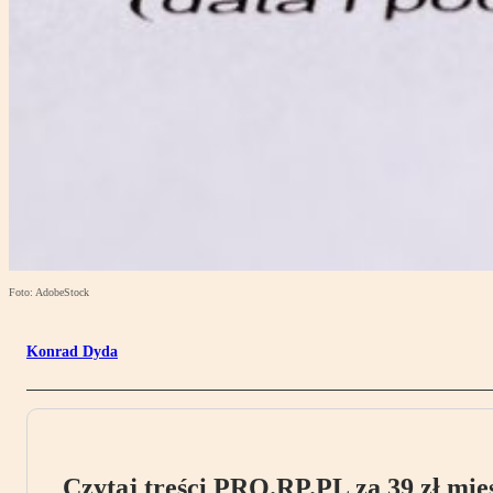
Foto: AdobeStock
Konrad Dyda
Czytaj treści PRO.RP.PL za 39 zł mies