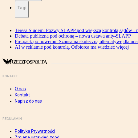
Tagi
Teresa Siudem: Pozwy SLAPP pod większą kontrolą sądów - n
Debata publiczna pod ochroną – nowa ustawa anty-SLAPP
Pre-pack po nowemu. Szansa na skuteczną alternatywę dla upa
AI w reklamie pod kontrolą. Odbiorca ma wiedzieć więcej
KONTAKT
O nas
Kontakt
Napisz do nas
REGULAMIN
Polityka Prywatności
Zmiana ustawień zgód