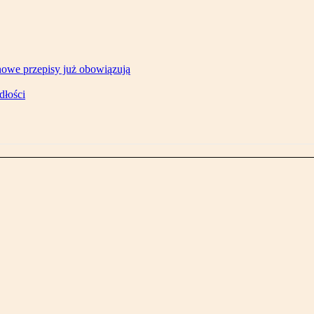
owe przepisy już obowiązują
dłości