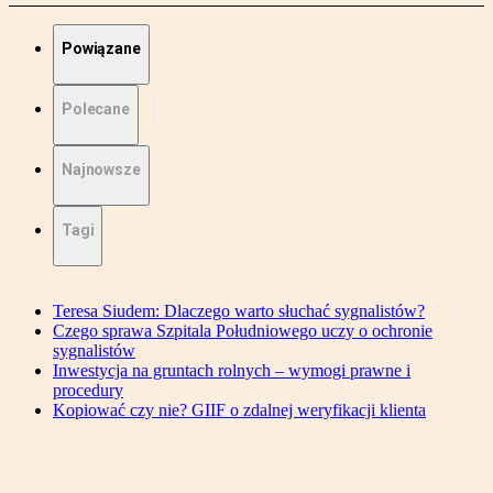
Powiązane
Polecane
Najnowsze
Tagi
Teresa Siudem: Dlaczego warto słuchać sygnalistów?
Czego sprawa Szpitala Południowego uczy o ochronie
sygnalistów
Inwestycja na gruntach rolnych – wymogi prawne i
procedury
Kopiować czy nie? GIIF o zdalnej weryfikacji klienta